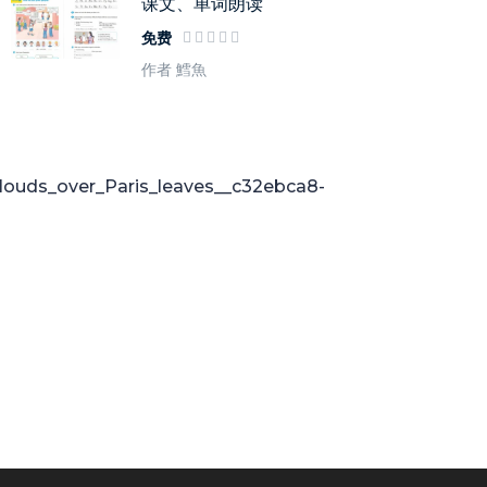
课文、单词朗读
免费
作者 鱈魚